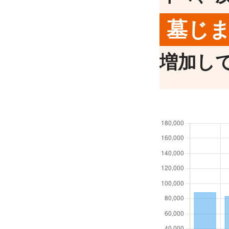
墓じ
増加し