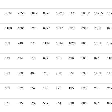
8624
7756
8627
8721
10010
8973
10830
10915
14
4189
4661
5205
6797
6397
5318
6306
7438
89
653
940
773
1134
1534
1020
801
1533
15
449
434
510
677
635
496
565
894
11
533
569
494
735
788
824
737
1283
12
162
372
159
180
221
135
128
235
26
541
625
529
582
444
638
686
974
82