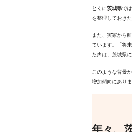
とくに
茨城県
では
を整理しておきた
また、実家から離
ています。「将来
た声は、茨城県に
このような背景か
増加傾向にありま
年々、