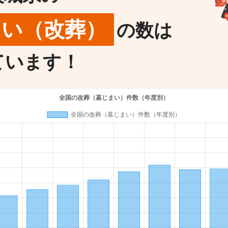
まい（改葬）
の数は
ています！