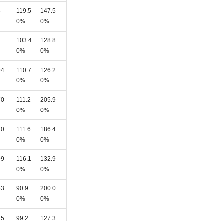
5
119.5
147.5
0%
0%
1
103.4
128.8
0%
0%
94
110.7
126.2
0%
0%
70
111.2
205.9
0%
0%
70
111.6
186.4
0%
0%
99
116.1
132.9
0%
0%
53
90.9
200.0
0%
0%
75
99.2
127.3