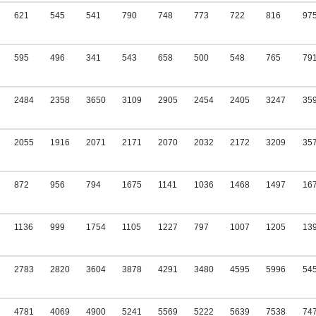
621
545
541
790
748
773
722
816
97
595
496
341
543
658
500
548
765
79
2484
2358
3650
3109
2905
2454
2405
3247
35
2055
1916
2071
2171
2070
2032
2172
3209
35
872
956
794
1675
1141
1036
1468
1497
16
1136
999
1754
1105
1227
797
1007
1205
13
2783
2820
3604
3878
4291
3480
4595
5996
54
4781
4069
4900
5241
5569
5222
5639
7538
74