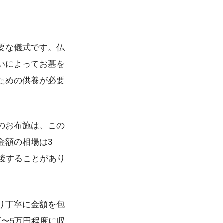
要な儀式です。仏
いによってお墓を
ための供養が必要
のお布施は、この
金額の相場は3
後することがあり
り丁寧に金額を包
〜5万円程度に収