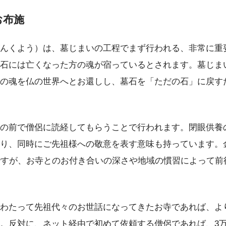
お布施
んくよう）は、墓じまいの工程でまず行われる、非常に重
石には亡くなった方の魂が宿っているとされます。墓じま
の魂を仏の世界へとお還しし、墓石を「ただの石」に戻す
の前で僧侶に読経してもらうことで行われます。閉眼供養
り、同時にご先祖様への敬意を表す意味も持っています。
ですが、お寺とのお付き合いの深さや地域の慣習によって前
わたって先祖代々のお世話になってきたお寺であれば、よ
。反対に、ネット経由で初めて依頼する僧侶であれば、3万