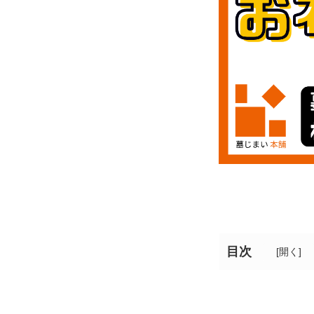
目次
[
開く
]