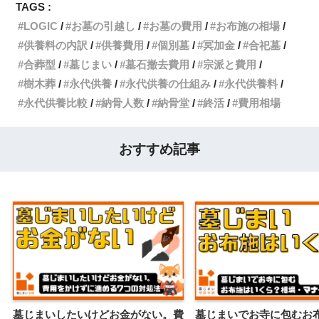
TAGS :
LOGIC
お墓の引越し
お墓の費用
お布施の相場
供養料の内訳
供養費用
個別墓
冥加金
合祀墓
合葬型
墓じまい
墓石撤去費用
宗派と費用
樹木葬
永代供養
永代供養の仕組み
永代供養料
永代供養比較
納骨人数
納骨堂
終活
費用相場
おすすめ記事
墓じまいしたいけどお金がない。費
墓じまいでお寺に包むお