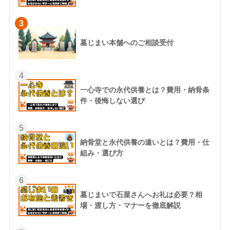
3
墓じまい本舗へのご相談受付
4
一心寺での永代供養とは？費用・納骨条
件・後悔しない選び
5
納骨堂と永代供養の違いとは？費用・仕
組み・選び方
6
墓じまいで石屋さんへお礼は必要？相
場・渡し方・マナーを徹底解説