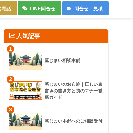
お電話
LINE問合せ
問合せ・見積
人気記事
1
墓じまい相談本舗
2
墓じまいのお布施｜正しい表
書きの書き方と袋のマナー徹
底ガイド
3
墓じまい本舗へのご相談受付