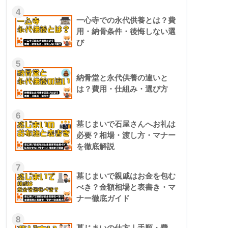
4
一心寺での永代供養とは？費
用・納骨条件・後悔しない選
び
5
納骨堂と永代供養の違いと
は？費用・仕組み・選び方
6
墓じまいで石屋さんへお礼は
必要？相場・渡し方・マナー
を徹底解説
7
墓じまいで親戚はお金を包む
べき？金額相場と表書き・マ
ナー徹底ガイド
8
墓じまいの仕方｜手順・費