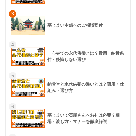
3
墓じまい本舗へのご相談受付
4
一心寺での永代供養とは？費用・納骨条
件・後悔しない選び
5
納骨堂と永代供養の違いとは？費用・仕
組み・選び方
6
墓じまいで石屋さんへお礼は必要？相
場・渡し方・マナーを徹底解説