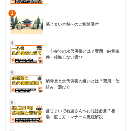
3
墓じまい本舗へのご相談受付
4
一心寺での永代供養とは？費用・納骨条
件・後悔しない選び
5
納骨堂と永代供養の違いとは？費用・仕
組み・選び方
6
墓じまいで石屋さんへお礼は必要？相
場・渡し方・マナーを徹底解説