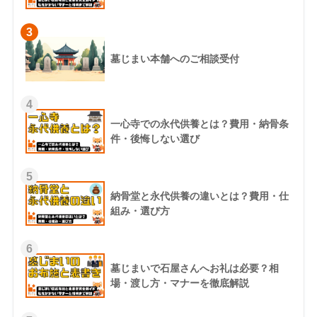
3
墓じまい本舗へのご相談受付
4
一心寺での永代供養とは？費用・納骨条
件・後悔しない選び
5
納骨堂と永代供養の違いとは？費用・仕
組み・選び方
6
墓じまいで石屋さんへお礼は必要？相
場・渡し方・マナーを徹底解説