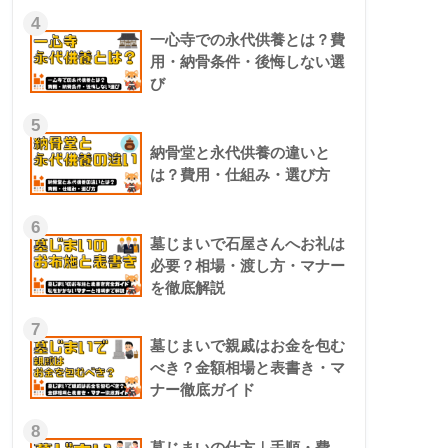
4
一心寺での永代供養とは？費
用・納骨条件・後悔しない選
び
5
納骨堂と永代供養の違いと
は？費用・仕組み・選び方
6
墓じまいで石屋さんへお礼は
必要？相場・渡し方・マナー
を徹底解説
7
墓じまいで親戚はお金を包む
べき？金額相場と表書き・マ
ナー徹底ガイド
8
墓じまいの仕方｜手順・費