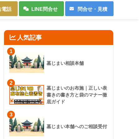
お電話
LINE問合せ
問合せ・見積
人気記事
1
墓じまい相談本舗
2
墓じまいのお布施｜正しい表
書きの書き方と袋のマナー徹
底ガイド
3
墓じまい本舗へのご相談受付