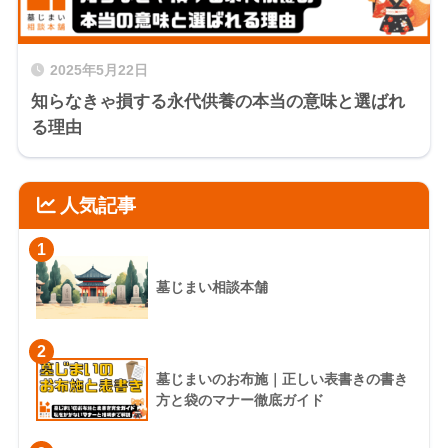
2025年5月22日
知らなきゃ損する永代供養の本当の意味と選ばれ
る理由
人気記事
1
墓じまい相談本舗
2
墓じまいのお布施｜正しい表書きの書き
方と袋のマナー徹底ガイド