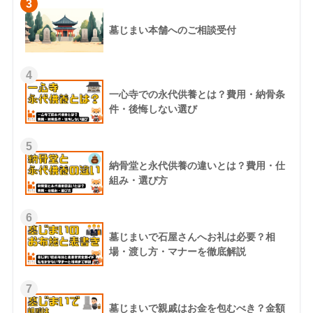
3
墓じまい本舗へのご相談受付
4
一心寺での永代供養とは？費用・納骨条
件・後悔しない選び
5
納骨堂と永代供養の違いとは？費用・仕
組み・選び方
6
墓じまいで石屋さんへお礼は必要？相
場・渡し方・マナーを徹底解説
7
墓じまいで親戚はお金を包むべき？金額