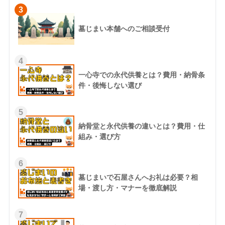
3
墓じまい本舗へのご相談受付
4
一心寺での永代供養とは？費用・納骨条
件・後悔しない選び
5
納骨堂と永代供養の違いとは？費用・仕
組み・選び方
6
墓じまいで石屋さんへお礼は必要？相
場・渡し方・マナーを徹底解説
7