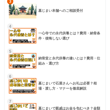
3
墓じまい本舗へのご相談受付
4
一心寺での永代供養とは？費用・納骨条
件・後悔しない選び
5
納骨堂と永代供養の違いとは？費用・仕
組み・選び方
6
墓じまいで石屋さんへお礼は必要？相
場・渡し方・マナーを徹底解説
7
墓じまいで親戚はお金を包むべき？金額