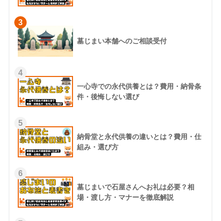
3
墓じまい本舗へのご相談受付
4
一心寺での永代供養とは？費用・納骨条
件・後悔しない選び
5
納骨堂と永代供養の違いとは？費用・仕
組み・選び方
6
墓じまいで石屋さんへお礼は必要？相
場・渡し方・マナーを徹底解説