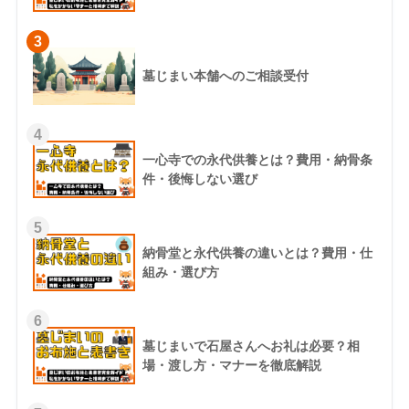
3
墓じまい本舗へのご相談受付
4
一心寺での永代供養とは？費用・納骨条
件・後悔しない選び
5
納骨堂と永代供養の違いとは？費用・仕
組み・選び方
6
墓じまいで石屋さんへお礼は必要？相
場・渡し方・マナーを徹底解説