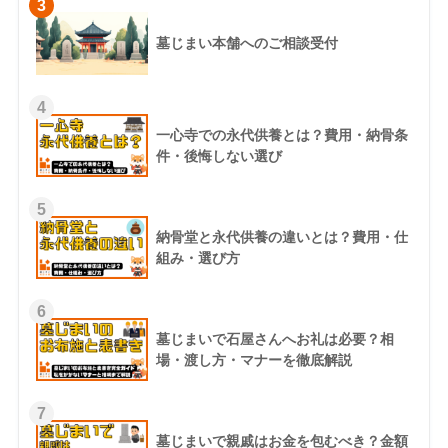
3
墓じまい本舗へのご相談受付
4
一心寺での永代供養とは？費用・納骨条
件・後悔しない選び
5
納骨堂と永代供養の違いとは？費用・仕
組み・選び方
6
墓じまいで石屋さんへお礼は必要？相
場・渡し方・マナーを徹底解説
7
墓じまいで親戚はお金を包むべき？金額