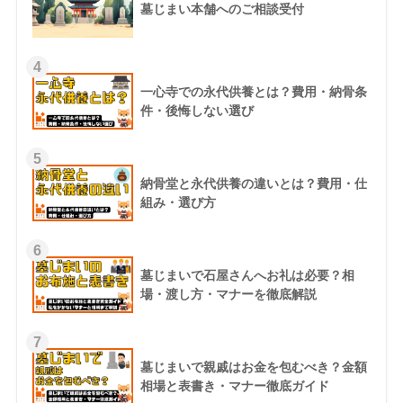
墓じまい本舗へのご相談受付
4
一心寺での永代供養とは？費用・納骨条
件・後悔しない選び
5
納骨堂と永代供養の違いとは？費用・仕
組み・選び方
6
墓じまいで石屋さんへお礼は必要？相
場・渡し方・マナーを徹底解説
7
墓じまいで親戚はお金を包むべき？金額
相場と表書き・マナー徹底ガイド