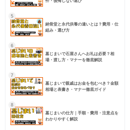
件・後悔しない選び
5
納骨堂と永代供養の違いとは？費用・仕
組み・選び方
6
墓じまいで石屋さんへお礼は必要？相
場・渡し方・マナーを徹底解説
7
墓じまいで親戚はお金を包むべき？金額
相場と表書き・マナー徹底ガイド
8
墓じまいの仕方｜手順・費用・注意点を
わかりやすく解説