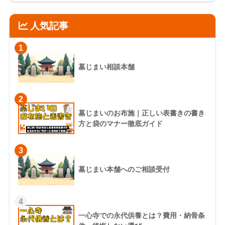
人気記事
1
墓じまい相談本舗
2
墓じまいのお布施｜正しい表書きの書き
方と袋のマナー徹底ガイド
3
墓じまい本舗へのご相談受付
4
一心寺での永代供養とは？費用・納骨条