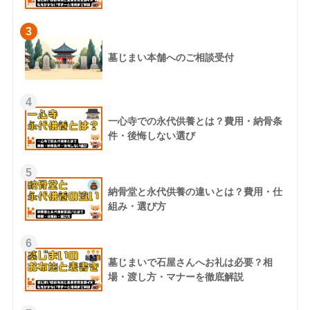
3
墓じまい本舗へのご相談受付
4
一心寺での永代供養とは？費用・納骨条
件・後悔しない選び
5
納骨堂と永代供養の違いとは？費用・仕
組み・選び方
6
墓じまいで石屋さんへお礼は必要？相
場・渡し方・マナーを徹底解説