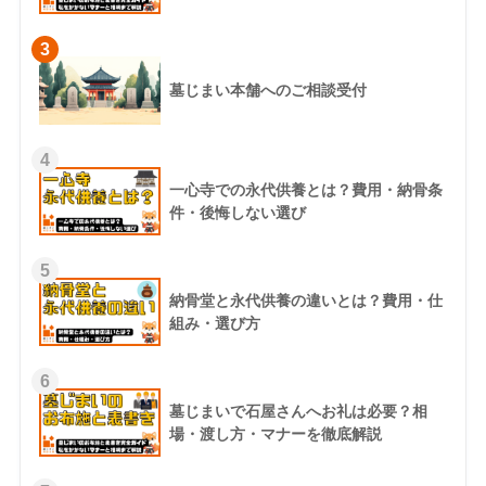
3
墓じまい本舗へのご相談受付
4
一心寺での永代供養とは？費用・納骨条
件・後悔しない選び
5
納骨堂と永代供養の違いとは？費用・仕
組み・選び方
6
墓じまいで石屋さんへお礼は必要？相
場・渡し方・マナーを徹底解説