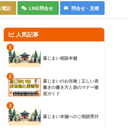
お電話
LINE問合せ
問合せ・見積
人気記事
1
墓じまい相談本舗
2
墓じまいのお布施｜正しい表
書きの書き方と袋のマナー徹
底ガイド
3
墓じまい本舗へのご相談受付