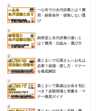
4
一心寺での永代供養とは？費
用・納骨条件・後悔しない選
び
5
納骨堂と永代供養の違いと
は？費用・仕組み・選び方
6
墓じまいで石屋さんへお礼は
必要？相場・渡し方・マナー
を徹底解説
7
墓じまいで親戚はお金を包む
べき？金額相場と表書き・マ
ナー徹底ガイド
8
墓じまいの仕方｜手順・費